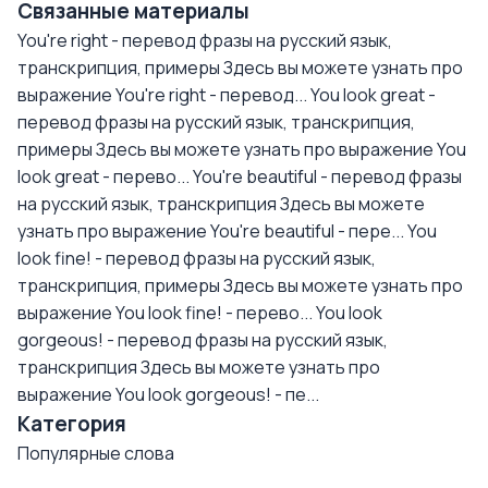
Связанные материалы
You're right - перевод фразы на русский язык,
транскрипция, примеры
Здесь вы можете узнать про
выражение You're right - перевод...
You look great -
перевод фразы на русский язык, транскрипция,
примеры
Здесь вы можете узнать про выражение You
look great - перево...
You're beautiful - перевод фразы
на русский язык, транскрипция
Здесь вы можете
узнать про выражение You're beautiful - пере...
You
look fine! - перевод фразы на русский язык,
транскрипция, примеры
Здесь вы можете узнать про
выражение You look fine! - перево...
You look
gorgeous! - перевод фразы на русский язык,
транскрипция
Здесь вы можете узнать про
выражение You look gorgeous! - пе...
Категория
Популярные слова