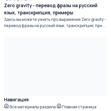
Zero gravity - перевод фразы на русский
язык, транскрипция, примеры
Здесь вы можете узнать про выражение Zero gravity -
перевод фразы на русский язык, транскрипция, при...
Навигация
Все материалы раздела
Главная страница