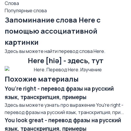
Слова
Популярные слова
Запоминание слова Here с
помощью ассоциативной
картинки
Здесь вы можете найти перевод слова Here.
Here [hiə] - здесь, тут
Похожие материалы
You're right - перевод фразы на русский
язык, транскрипция, примеры
Здесь вы можете узнать про выражение You're right -
перевод фразы на русский язык, транскрипция, при...
You look great - перевод фразы на русский
язык, транскрипция, примеры