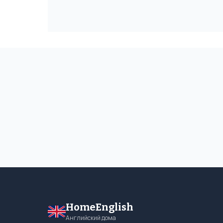
HomeEnglish
Английский дома