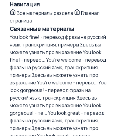
Навигация
Все материалы раздела
Главная
страница
Связанные материалы
You look fine! - перевод фразы на русский
язык, транскрипция, примеры
Здесь вы
можете узнать про выражение You look
fine! - перево...
You're welcome - перевод
фразы на русский язык, транскрипция,
примеры
Здесь вы можете узнать про
выражение You're welcome - перево...
You
look gorgeous! - перевод фразы на
русский язык, транскрипция
Здесь вы
можете узнать про выражение You look
gorgeous! - пе...
You look great - перевод
фразы на русский язык, транскрипция,
примеры
Здесь вы можете узнать про
выражение You look great - перево...