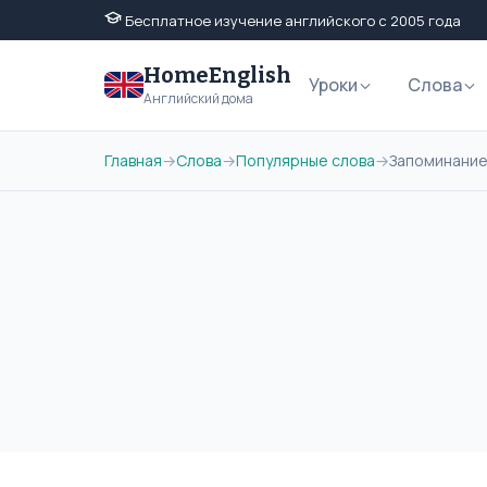
Бесплатное изучение английского с 2005 года
HomeEnglish
Уроки
Слова
Английский дома
Главная
→
Слова
→
Популярные слова
→
Запоминание