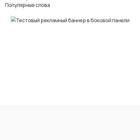
Популярные слова