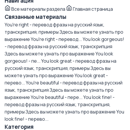
Навигация
Все материалы раздела
Главная страница
Связанные материалы
You're right - перевод фразы на русский язык,
транскрипция, примеры
Здесь вы можете узнать про
выражение You're right - перевод...
You look gorgeous!
- перевод фразы на русский язык, транскрипция
Здесь вы можете узнать про выражение You look
gorgeous! - пе...
You look great - перевод фразы на
русский язык, транскрипция, примеры
Здесь вы
можете узнать про выражение You look great -
перево...
You're beautiful - перевод фразы на русский
язык, транскрипция
Здесь вы можете узнать про
выражение You're beautiful - пере...
You look fine! -
перевод фразы на русский язык, транскрипция,
примеры
Здесь вы можете узнать про выражение You
look fine! - перево...
Категория