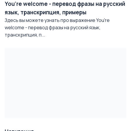
You're welcome - перевод фразы на русский
язык, транскрипция, примеры
Здесь вы можете узнать про выражение You're
welcome - перевод фразы на русский язык,
транскрипция, п...