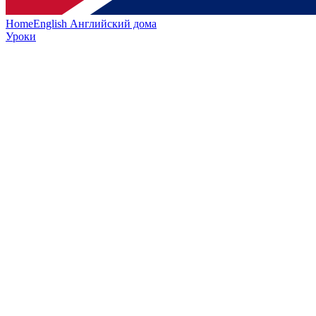
HomeEnglish
Английский дома
Уроки