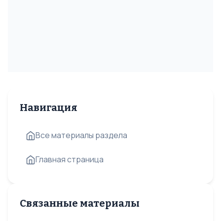
Навигация
Все материалы раздела
Главная страница
Связанные материалы