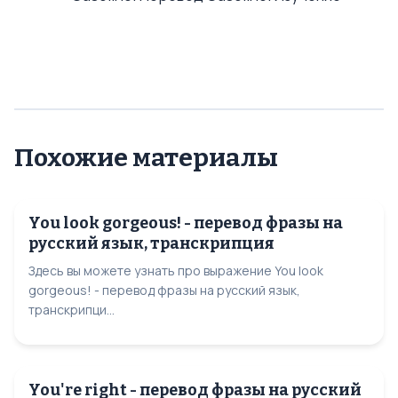
Похожие материалы
You look gorgeous! - перевод фразы на
русский язык, транскрипция
Здесь вы можете узнать про выражение You look
gorgeous! - перевод фразы на русский язык,
транскрипци...
You're right - перевод фразы на русский