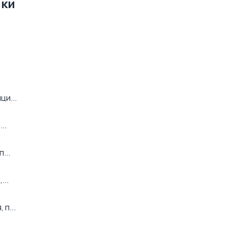
нки
ци...
..
...
...
п...