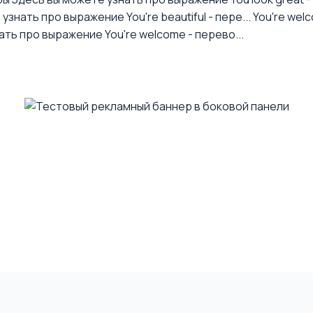
узнать про выражение You're beautiful - пере...
You're wel
ть про выражение You're welcome - перево...