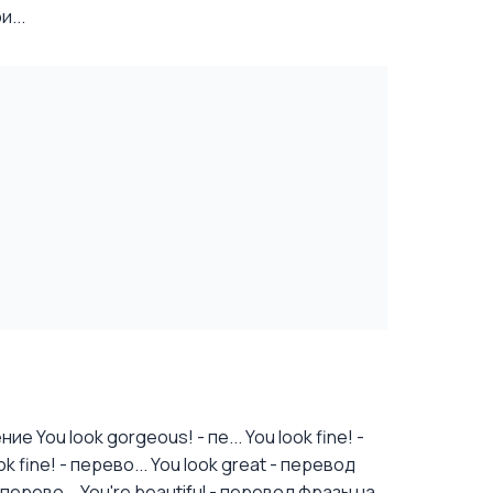
...
е You look gorgeous! - пе...
You look fine! -
 fine! - перево...
You look great - перевод
перево...
You're beautiful - перевод фразы на