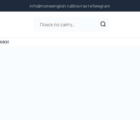
info@homeenglish.ru
ВКонтакте
Telegram
инки