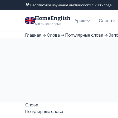
Бесплатное изучение английского с 2005 года
HomeEnglish
Уроки
Слова
Английский дома
Главная
→
Слова
→
Популярные слова
→
Запо
Слова
Популярные слова