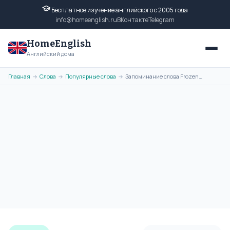
Бесплатное изучение английского с 2005 года
info@homeenglish.ru
ВКонтакте
Telegram
HomeEnglish
Английский дома
Главная
Слова
Популярные слова
Запоминание слова Frozen с помощью ассоциативной картинки
→
→
→