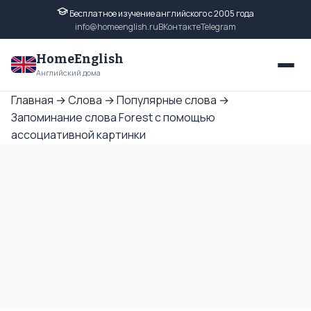
Бесплатное изучение английского с 2005 года
info@homeenglish.ru
ВКонтакте
Telegram
HomeEnglish
Английский дома
Главная
→
Слова
→
Популярные слова
→
Запоминание слова Forest с помощью
ассоциативной картинки