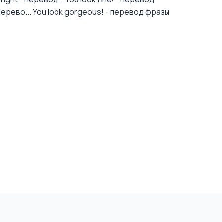
перево...
You look gorgeous! - перевод фразы