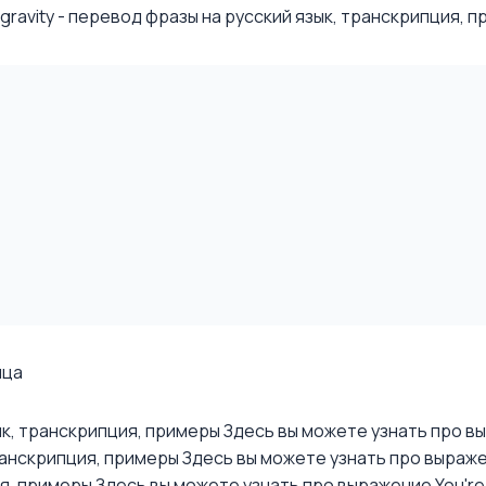
avity - перевод фразы на русский язык, транскрипция, при
ица
зык, транскрипция, примеры
Здесь вы можете узнать про выр
ранскрипция, примеры
Здесь вы можете узнать про выражен
ия, примеры
Здесь вы можете узнать про выражение You're r