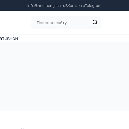
info@homeenglish.ru
ВКонтакте
Telegram
иативной