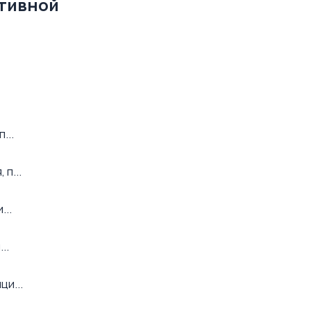
ативной
...
п...
...
..
ци...