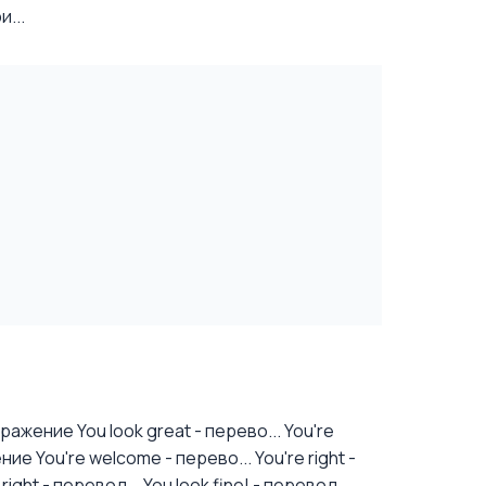
...
ажение You look great - перево...
You're
ие You're welcome - перево...
You're right -
ight - перевод...
You look fine! - перевод