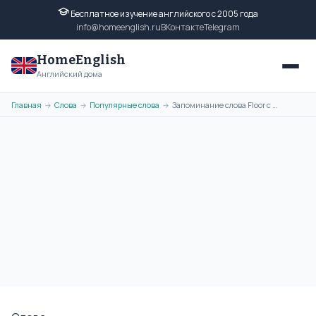
Бесплатное изучение английского с 2005 года
info@homeenglish.ru
ВКонтакте
Telegram
HomeEnglish
Английский дома
Главная
Слова
Популярные слова
Запоминание слова Floor с помощью ассоциативной картинки
→
→
→