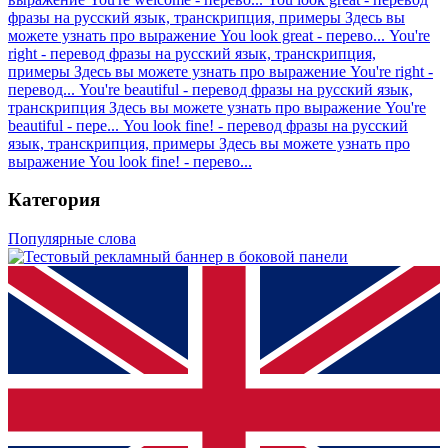
фразы на русский язык, транскрипция, примеры
Здесь вы
можете узнать про выражение You look great - перево...
You're
right - перевод фразы на русский язык, транскрипция,
примеры
Здесь вы можете узнать про выражение You're right -
перевод...
You're beautiful - перевод фразы на русский язык,
транскрипция
Здесь вы можете узнать про выражение You're
beautiful - пере...
You look fine! - перевод фразы на русский
язык, транскрипция, примеры
Здесь вы можете узнать про
выражение You look fine! - перево...
Категория
Популярные слова