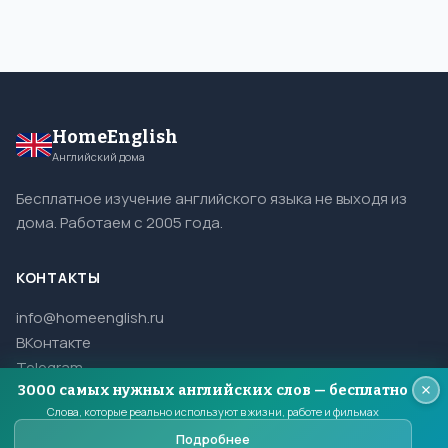
HomeEnglish
Английский дома
Бесплатное изучение английского языка не выходя из
дома. Работаем с 2005 года.
КОНТАКТЫ
info@homeenglish.ru
ВКонтакте
Telegram
3000 самых нужных английских слов — бесплатно
Слова, которые реально используют в жизни, работе и фильмах
Подробнее