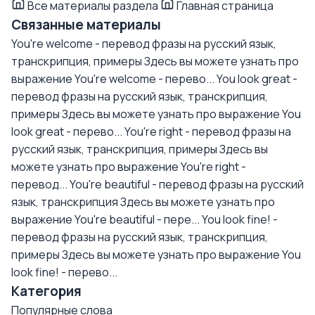
Все материалы раздела
Главная страница
Связанные материалы
You're welcome - перевод фразы на русский язык,
транскрипция, примеры
Здесь вы можете узнать про
выражение You're welcome - перево...
You look great -
перевод фразы на русский язык, транскрипция,
примеры
Здесь вы можете узнать про выражение You
look great - перево...
You're right - перевод фразы на
русский язык, транскрипция, примеры
Здесь вы
можете узнать про выражение You're right -
перевод...
You're beautiful - перевод фразы на русский
язык, транскрипция
Здесь вы можете узнать про
выражение You're beautiful - пере...
You look fine! -
перевод фразы на русский язык, транскрипция,
примеры
Здесь вы можете узнать про выражение You
look fine! - перево...
Категория
Популярные слова