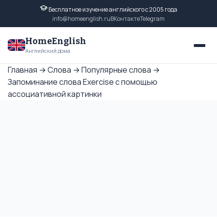
Бесплатное изучение английского с 2005 года
info@homeenglish.ru
ВКонтакте
Telegram
HomeEnglish
Английский дома
Главная
→
Слова
→
Популярные слова
→
Запоминание слова Exercise с помощью
ассоциативной картинки