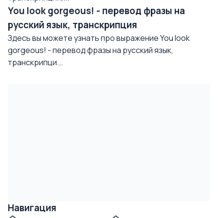
You look gorgeous! - перевод фразы на
русский язык, транскрипция
Здесь вы можете узнать про выражение You look
gorgeous! - перевод фразы на русский язык,
транскрипци...
Навигация