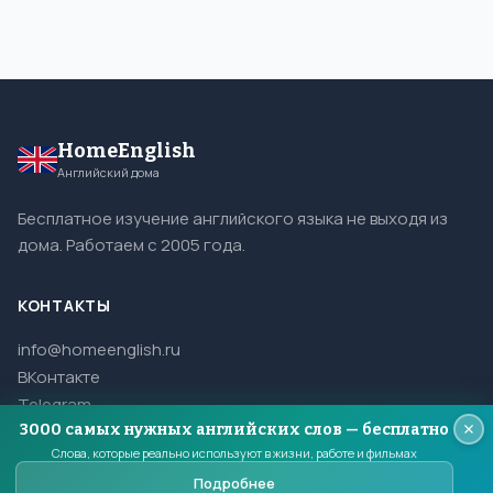
HomeEnglish
Английский дома
Бесплатное изучение английского языка не выходя из
дома. Работаем с 2005 года.
КОНТАКТЫ
info@homeenglish.ru
ВКонтакте
Telegram
3000 самых нужных английских слов — бесплатно
Слова, которые реально используют в жизни, работе и фильмах
Подробнее