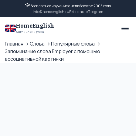
Бесплатное изучение английского с 2005 года
info@homeenglish.ru
ВКонтакте
Telegram
HomeEnglish
Английский дома
Главная
→
Слова
→
Популярные слова
→
Запоминание слова Employer с помощью
ассоциативной картинки