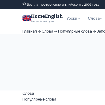
Бесплатное изучение английского с 2005 года
HomeEnglish
Уроки
Слова
Английский дома
Главная
→
Слова
→
Популярные слова
→
Запо
Слова
Популярные слова