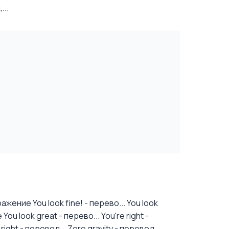
...
жение You look fine! - перево...
You look
ou look great - перево...
You're right -
ight - перевод...
Zero gravity - перевод