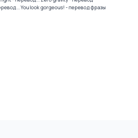
еревод...
You look gorgeous! - перевод фразы