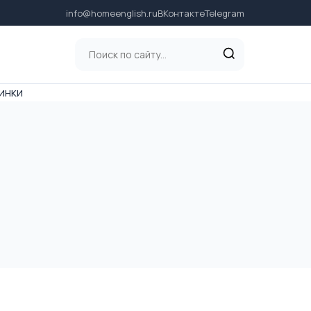
info@homeenglish.ru
ВКонтакте
Telegram
инки