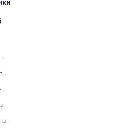
нки
й
..
...
...
...
ци...