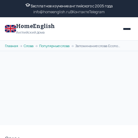
Бесплатное изучение английского с 2005 года
info@homeenglish.ru
ВКонтакте
Telegram
HomeEnglish
Английский дома
Главная
Слова
Популярные слова
Запоминание слова Economy с помощью ассоциативной картинки
→
→
→