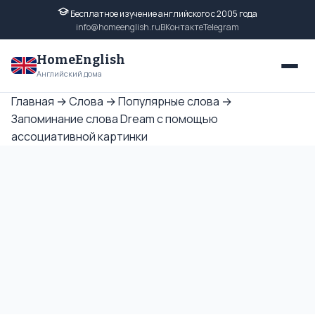
Бесплатное изучение английского с 2005 года
info@homeenglish.ru
ВКонтакте
Telegram
HomeEnglish
Английский дома
Главная
→
Слова
→
Популярные слова
→
Запоминание слова Dream с помощью
ассоциативной картинки