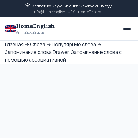
Бесплатное изучение английского с 2005 года
info@homeenglish.ru
ВКонтакте
Telegram
HomeEnglish
Английский дома
Главная
→
Слова
→
Популярные слова
→
Запоминание слова Drawer. Запоминание слова с
помощью ассоциативной