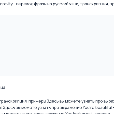
avity - перевод фразы на русский язык, транскрипция, при
ица
, транскрипция, примеры
Здесь вы можете узнать про выраже
ия
Здесь вы можете узнать про выражение You're beautiful -
ы можете узнать про выражение You look great - перево...