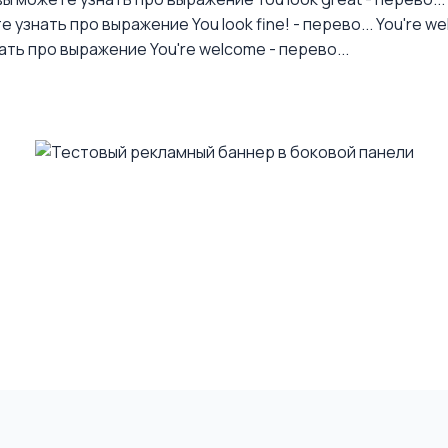
 узнать про выражение You look fine! - перево...
You're w
ть про выражение You're welcome - перево...