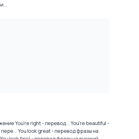
...
ние You're right - перевод...
You're beautiful -
 пере...
You look great - перевод фразы на
You look fine! - перевод фразы на русский