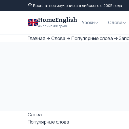
Бесплатное изучение английского с 2005 года
HomeEnglish
Уроки
Слова
Английский дома
Главная
→
Слова
→
Популярные слова
→
Запо
Слова
Популярные слова