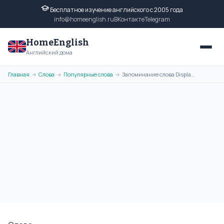
Бесплатное изучение английского с 2005 года
info@homeenglish.ru
ВКонтакте
Telegram
HomeEnglish
Английский дома
Главная
Слова
Популярные слова
Запоминание слова Display с помощью ассоциативной картинки
→
→
→