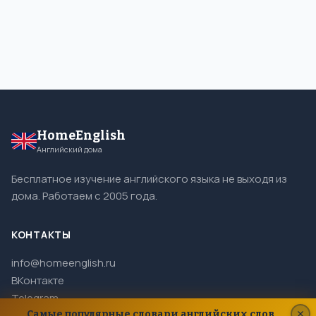
HomeEnglish
Английский дома
Бесплатное изучение английского языка не выходя из
дома. Работаем с 2005 года.
КОНТАКТЫ
info@homeenglish.ru
ВКонтакте
Telegram
Самые популярные словари английских слов