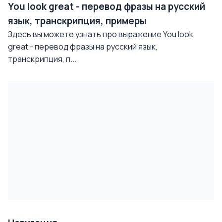
You look great - перевод фразы на русский
язык, транскрипция, примеры
Здесь вы можете узнать про выражение You look
great - перевод фразы на русский язык,
транскрипция, п...