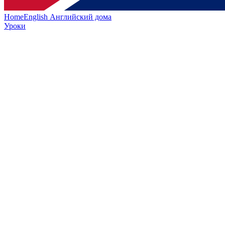
HomeEnglish
Английский дома
Уроки