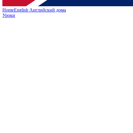
HomeEnglish
Английский дома
Уроки