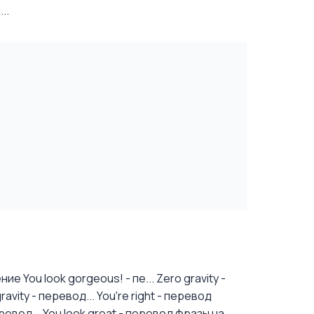
..
е You look gorgeous! - пе...
Zero gravity -
vity - перевод...
You're right - перевод
ревод...
You look great - перевод фразы на