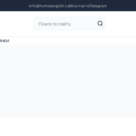
info@homeenglish.ru
ВКонтакте
Telegram
инки