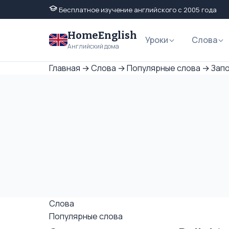
Бесплатное изучение английского с 2005 года
HomeEnglish
Уроки
Слова
Английский дома
Главная
→
Слова
→
Популярные слова
→
Запо
Слова
Популярные слова