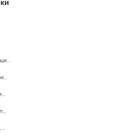
нки
ци...
...
...
...
...