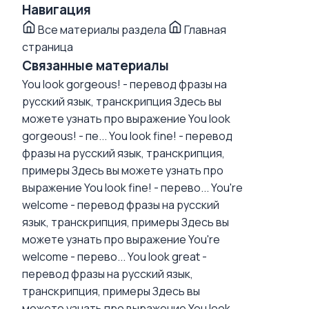
Навигация
Все материалы раздела
Главная
страница
Связанные материалы
You look gorgeous! - перевод фразы на
русский язык, транскрипция
Здесь вы
можете узнать про выражение You look
gorgeous! - пе...
You look fine! - перевод
фразы на русский язык, транскрипция,
примеры
Здесь вы можете узнать про
выражение You look fine! - перево...
You're
welcome - перевод фразы на русский
язык, транскрипция, примеры
Здесь вы
можете узнать про выражение You're
welcome - перево...
You look great -
перевод фразы на русский язык,
транскрипция, примеры
Здесь вы
можете узнать про выражение You look