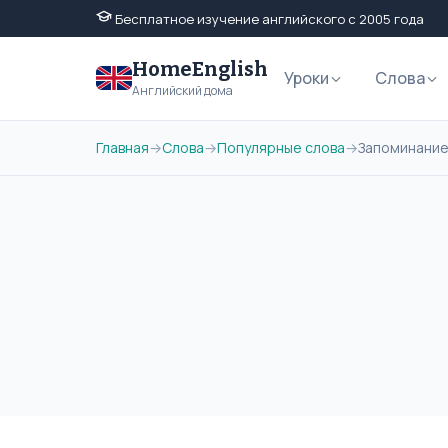
Бесплатное изучение английского с 2005 года
HomeEnglish
Уроки
Слова
Английский дома
Главная
→
Слова
→
Популярные слова
→
Запоминание