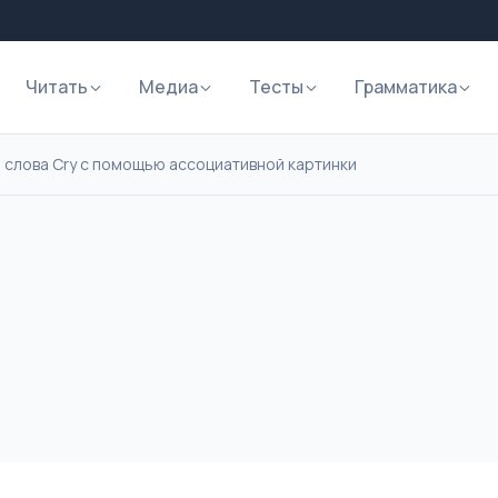
Читать
Медиа
Тесты
Грамматика
 слова Cry с помощью ассоциативной картинки