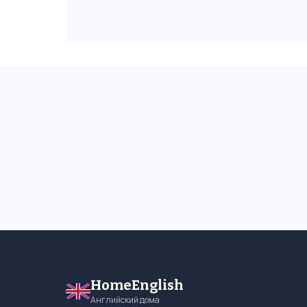
HomeEnglish
Английский дома