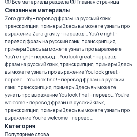
Все материалы раздела
Главная страница
Связанные материалы
Zero gravity - перевод фразы на русский язык,
транскрипция, примеры
Здесь вы можете узнать про
выражение Zero gravity - перевод...
You're right -
перевод фразы на русский язык, транскрипция,
примеры
Здесь вы можете узнать про выражение
You're right - перевод...
You look great - перевод
фразы на русский язык, транскрипция, примеры
Здесь
вы можете узнать про выражение You look great -
перево...
You look fine! - перевод фразы на русский
язык, транскрипция, примеры
Здесь вы можете
узнать про выражение You look fine! - перево...
You're
welcome - перевод фразы на русский язык,
транскрипция, примеры
Здесь вы можете узнать про
выражение You're welcome - перево...
Категория
Популярные слова