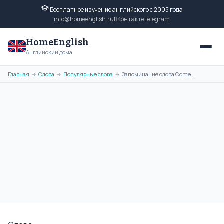
Бесплатное изучение английского с 2005 года
info@homeenglish.ru
ВКонтакте
Telegram
HomeEnglish
Английский дома
Главная
Слова
Популярные слова
Запоминание слова Come с помощью ассоциативной картинки
→
→
→