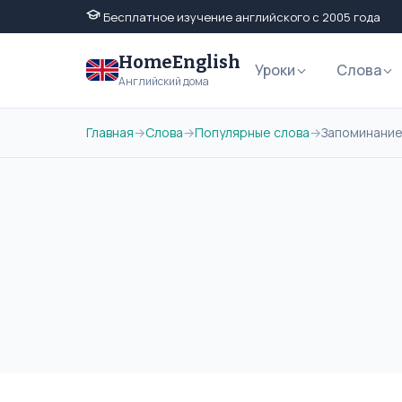
Бесплатное изучение английского с 2005 года
HomeEnglish
Уроки
Слова
Английский дома
Главная
→
Слова
→
Популярные слова
→
Запоминание