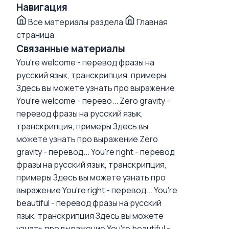
Навигация
Все материалы раздела
Главная
страница
Связанные материалы
You're welcome - перевод фразы на
русский язык, транскрипция, примеры
Здесь вы можете узнать про выражение
You're welcome - перево...
Zero gravity -
перевод фразы на русский язык,
транскрипция, примеры
Здесь вы
можете узнать про выражение Zero
gravity - перевод...
You're right - перевод
фразы на русский язык, транскрипция,
примеры
Здесь вы можете узнать про
выражение You're right - перевод...
You're
beautiful - перевод фразы на русский
язык, транскрипция
Здесь вы можете
узнать про выражение You're beautiful -