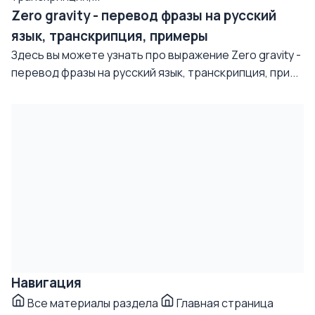
Zero gravity - перевод фразы на русский
язык, транскрипция, примеры
Здесь вы можете узнать про выражение Zero gravity -
перевод фразы на русский язык, транскрипция, при...
Навигация
Все материалы раздела
Главная страница