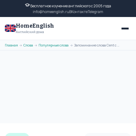
Бесплатное изучение английского с 2005 года
info@homeenglish.ru
ВКонтакте
Telegram
HomeEnglish
Английский дома
Главная
Слова
Популярные слова
Запоминание слова Cent с помощью ассоциативной картинки
→
→
→