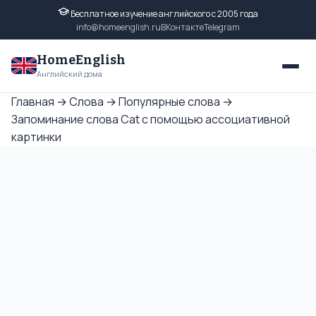
Бесплатное изучение английского с 2005 года
info@homeenglish.ru
ВКонтакте
Telegram
HomeEnglish
Английский дома
Главная
→
Слова
→
Популярные слова
→
Запоминание слова Cat с помощью ассоциативной
картинки