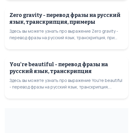
Zero gravity - перевод фразы на русский
язык, транскрипция, примеры
Здесь вы можете узнать про выражение Zero gravity -
перевод фразы на русский язык, транскрипция, при...
You're beautiful - перевод фразы на
русский язык, транскрипция
Здесь вы можете узнать про выражение You're beautiful
- перевод фразы на русский язык, транскрипция,...