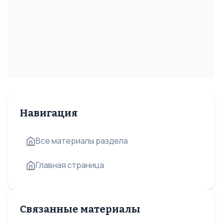
Навигация
Все материалы раздела
Главная страница
Связанные материалы