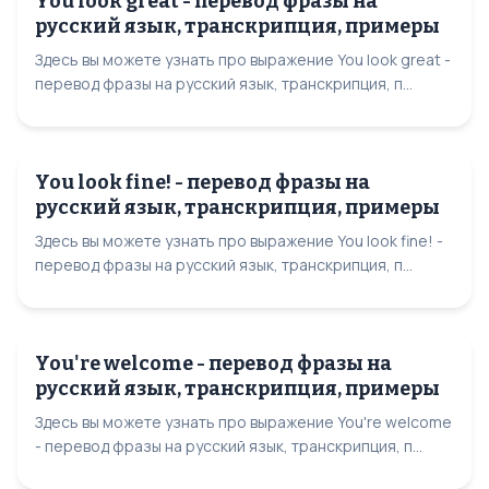
You look great - перевод фразы на
русский язык, транскрипция, примеры
Здесь вы можете узнать про выражение You look great -
перевод фразы на русский язык, транскрипция, п...
You look fine! - перевод фразы на
русский язык, транскрипция, примеры
Здесь вы можете узнать про выражение You look fine! -
перевод фразы на русский язык, транскрипция, п...
You're welcome - перевод фразы на
русский язык, транскрипция, примеры
Здесь вы можете узнать про выражение You're welcome
- перевод фразы на русский язык, транскрипция, п...