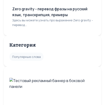
Zero gravity - перевод фразы на русский
язык, транскрипция, примеры
Здесь вы можете узнать про выражение Zero gravity -
перевод...
Категория
Популярные слова