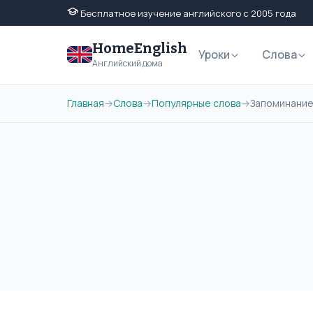
Бесплатное изучение английского с 2005 года
HomeEnglish
Уроки
Слова
Английский дома
Главная
→
Слова
→
Популярные слова
→
Запоминание