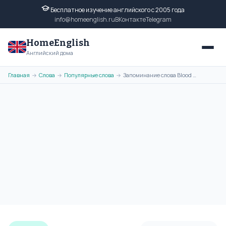
Бесплатное изучение английского с 2005 года
info@homeenglish.ru
ВКонтакте
Telegram
HomeEnglish
Английский дома
Главная
Слова
Популярные слова
Запоминание слова Blood с помощью ассоциативной картинки
→
→
→