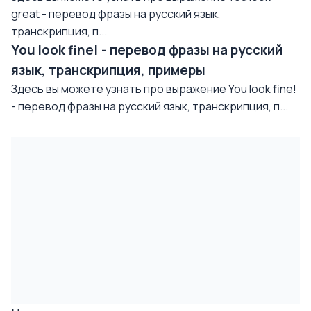
great - перевод фразы на русский язык,
транскрипция, п...
You look fine! - перевод фразы на русский
язык, транскрипция, примеры
Здесь вы можете узнать про выражение You look fine!
- перевод фразы на русский язык, транскрипция, п...