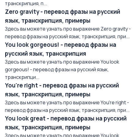
транскрипция, п...
Zero gravity - перевод фразы на русский
язык, транскрипция, примеры
Здесь вы можете узнать про выражение Zero gravity -
перевод фразы на русский язык, транскрипция, при...
You look gorgeous! - перевод фразы на
русский язык, транскрипция
Здесь вы можете узнать про выражение You look
gorgeous! - перевод фразы на русский язык,
транскрипци...
You're right - перевод фразы на русский
язык, транскрипция, примеры
Здесь вы можете узнать про выражение You're right -
перевод фразы на русский язык, транскрипция, при...
You look great - перевод фразы на русский
язык, транскрипция, примеры
Здесь вы можете узнать про выражение You look