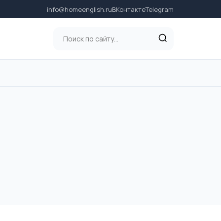
info@homeenglish.ru
ВКонтакте
Telegram