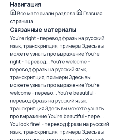
Навигация
Все материалы раздела
Главная
страница
Связанные материалы
You're right - перевод фразы на русский
язык, транскрипция, примеры
Здесь вы
можете узнать про выражение You're
right - перевод...
You're welcome -
перевод фразы на русский язык,
транскрипция, примеры
Здесь вы
можете узнать про выражение You're
welcome - перево...
You're beautiful -
перевод фразы на русский язык,
транскрипция
Здесь вы можете узнать
про выражение You're beautiful - пере...
You look fine! - перевод фразы на русский
язык, транскрипция, примеры
Здесь вы
можете узнать про выражение You look