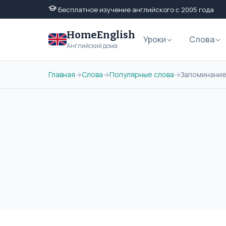
Бесплатное изучение английского с 2005 года
HomeEnglish
Уроки
Слова
Английский дома
Главная
→
Слова
→
Популярные слова
→
Запоминание