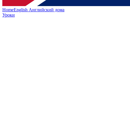
HomeEnglish
Английский дома
Уроки