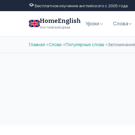
Бесплатное изучение английского с 2005 года
HomeEnglish
Уроки
Слова
Английский дома
Главная
→
Слова
→
Популярные слова
→
Запоминание