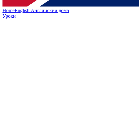
HomeEnglish
Английский дома
Уроки