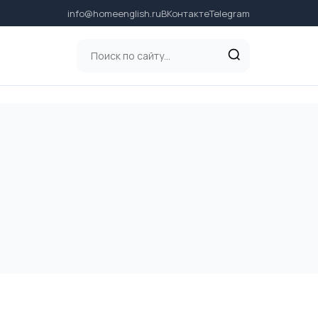
info@homeenglish.ru
ВКонтакте
Telegram