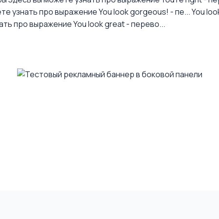
те узнать про выражение You look gorgeous! - пе...
You loo
ть про выражение You look great - перево...