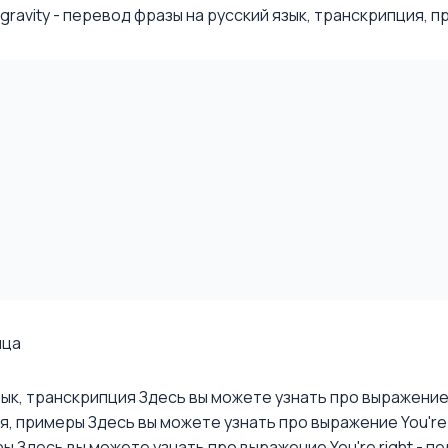
avity - перевод фразы на русский язык, транскрипция, при
ица
язык, транскрипция
Здесь вы можете узнать про выражение Yo
ия, примеры
Здесь вы можете узнать про выражение You're 
ры
Здесь вы можете узнать про выражение You're right - пе