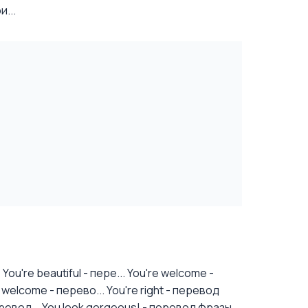
...
u're beautiful - пере...
You're welcome -
welcome - перево...
You're right - перевод
ревод...
You look gorgeous! - перевод фразы