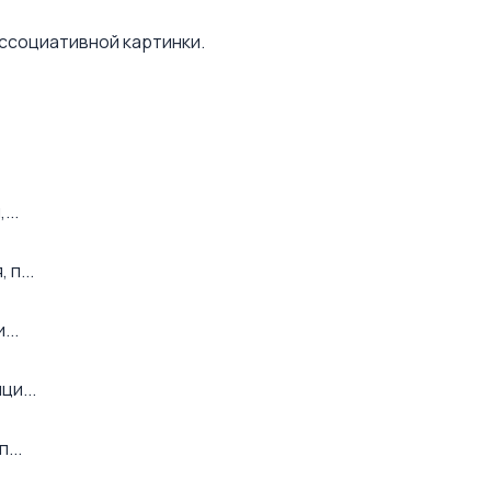
ассоциативной картинки.
...
п...
...
ци...
...