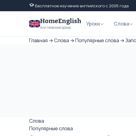
Бесплатное изучение английского с 2005 года
HomeEnglish
Уроки
Слова
Английский дома
Главная
→
Слова
→
Популярные слова
→
Запо
Слова
Популярные слова