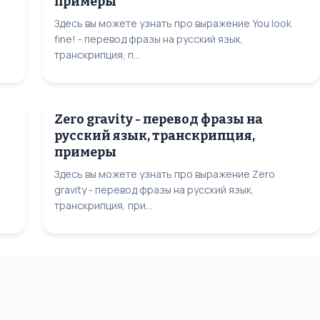
примеры
Здесь вы можете узнать про выражение You look
fine! - перевод фразы на русский язык,
транскрипция, п...
Zero gravity - перевод фразы на
русский язык, транскрипция,
примеры
Здесь вы можете узнать про выражение Zero
gravity - перевод фразы на русский язык,
транскрипция, при...