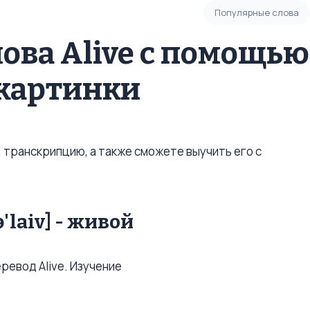
Популярные слова
ова Alive с помощью
 картинки
, транскрипцию, а также сможете выучить его с
ə'laiv] - живой