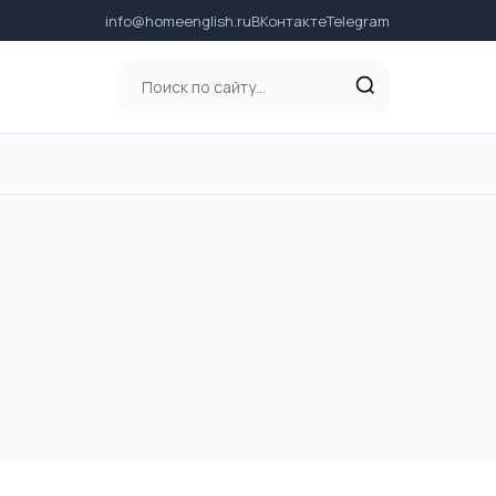
info@homeenglish.ru
ВКонтакте
Telegram