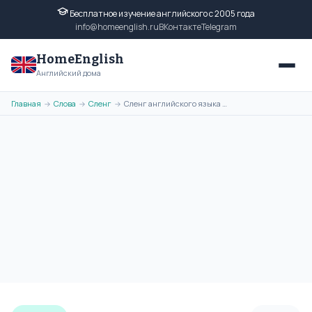
Бесплатное изучение английского с 2005 года
info@homeenglish.ru
ВКонтакте
Telegram
HomeEnglish
Английский дома
Главная
Слова
Сленг
Сленг английского языка на букву J
→
→
→