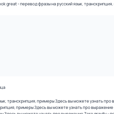
k great - перевод фразы на русский язык, транскрипция, п
ица
язык, транскрипция, примеры
Здесь вы можете узнать про в
скрипция, примеры
Здесь вы можете узнать про выражение Yo
ры
Здесь вы можете узнать про выражение Zero gravity - п