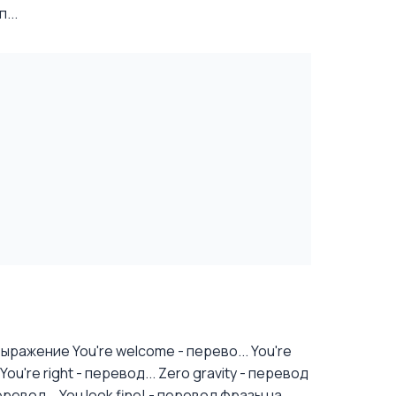
...
ыражение You're welcome - перево...
You're
u're right - перевод...
Zero gravity - перевод
еревод...
You look fine! - перевод фразы на