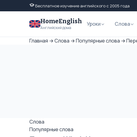
Бесплатное изучение английского с 2005 года
HomeEnglish
Уроки
Слова
Английский дома
Главная
→
Слова
→
Популярные слова
→
Пере
Слова
Популярные слова