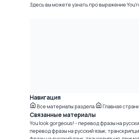
Здесь вы можете узнать про выражение You're 
Навигация
Все материалы раздела
Главная стран
Связанные материалы
You look gorgeous! - перевод фразы на русск
перевод фразы на русский язык, транскрипц
фразы на русский язык, транскрипция, приме