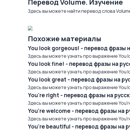
Перевод Volume. Изучение
Здесь вы можете найти перевод слова Volum
Похожие материалы
You look gorgeous! - перевод фразы 
Здесь вы можете узнать про выражение You lo
You look fine! - перевод фразы на р
Здесь вы можете узнать про выражение You loo
You look great - перевод фразы на р
Здесь вы можете узнать про выражение You loo
You're right - перевод фразы на рус
Здесь вы можете узнать про выражение You're 
You're welcome - перевод фразы на 
Здесь вы можете узнать про выражение You're
You're beautiful - перевод фразы на 