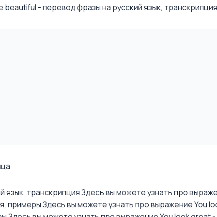
beautiful - перевод фразы на русский язык, транскрипция,
ица
ий язык, транскрипция
Здесь вы можете узнать про выражени
ия, примеры
Здесь вы можете узнать про выражение You look
ры
Здесь вы можете узнать про выражение You look great - 