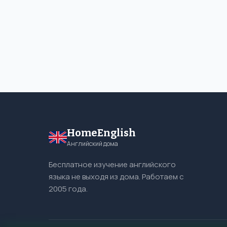
HomeEnglish
Английский дома
Бесплатное изучение английского
языка не выходя из дома. Работаем с
2005 года.