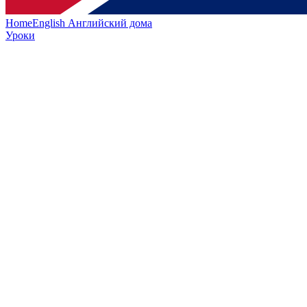
HomeEnglish
Английский дома
Уроки