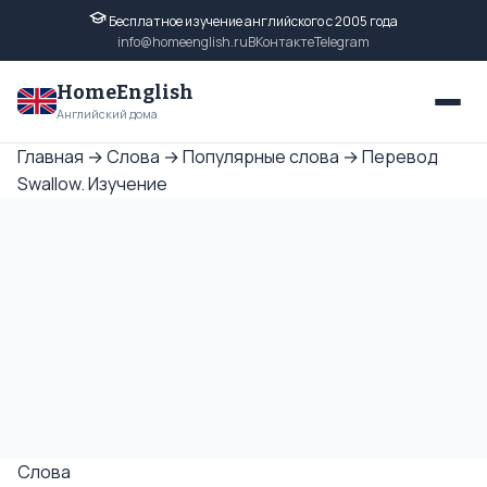
Бесплатное изучение английского с 2005 года
info@homeenglish.ru
ВКонтакте
Telegram
HomeEnglish
Английский дома
Главная
→
Слова
→
Популярные слова
→
Перевод
Swallow. Изучение
Слова