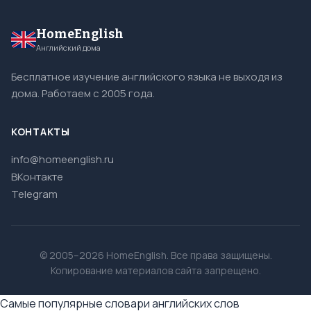
HomeEnglish
Английский дома
Бесплатное изучение английского языка не выходя из
дома. Работаем с 2005 года.
КОНТАКТЫ
info@homeenglish.ru
ВКонтакте
Telegram
© 2005–2026 HomeEnglish. Все права защищены.
Копирование материалов сайта запрещено.
Самые популярные словари английских слов