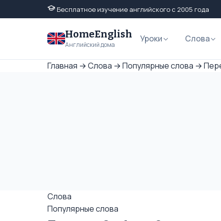
Бесплатное изучение английского с 2005 года
HomeEnglish
Уроки
Слова
Английский дома
Главная
→
Слова
→
Популярные слова
→
Пере
Слова
Популярные слова