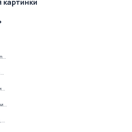
й картинки
ь
...
..
...
...
...