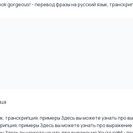
ok gorgeous! - перевод фразы на русский язык, транскрип
ица
зык, транскрипция, примеры
Здесь вы можете узнать про выр
скрипция, примеры
Здесь вы можете узнать про выражение Yo
ры
Здесь вы можете узнать про выражение You're right - пе