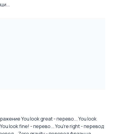
ци...
ажение You look great - перево...
You look
u look fine! - перево...
You're right - перевод
ревод...
Zero gravity - перевод фразы на