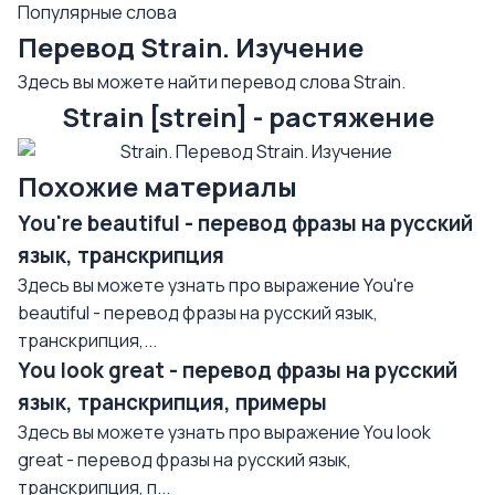
Популярные слова
Перевод Strain. Изучение
Здесь вы можете найти перевод слова Strain.
Strain [strein] - растяжение
Похожие материалы
You're beautiful - перевод фразы на русский
язык, транскрипция
Здесь вы можете узнать про выражение You're
beautiful - перевод фразы на русский язык,
транскрипция,...
You look great - перевод фразы на русский
язык, транскрипция, примеры
Здесь вы можете узнать про выражение You look
great - перевод фразы на русский язык,
транскрипция, п...