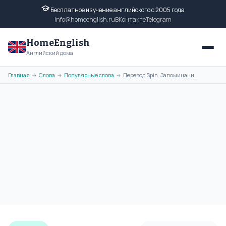
Бесплатное изучение английского с 2005 года
info@homeenglish.ru
ВКонтакте
Telegram
HomeEnglish
Английский дома
Главная
Слова
Популярные слова
Перевод Spin. Запоминание слова с помощью ассоциативной картинки
→
→
→